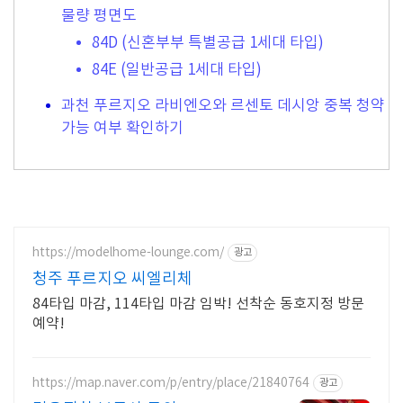
물량 평면도
84D (신혼부부 특별공급 1세대 타입)
84E (일반공급 1세대 타입)
과천 푸르지오 라비엔오와 르센토 데시앙 중복 청약
가능 여부 확인하기
https://modelhome-lounge.com/
광고
청주 푸르지오 씨엘리체
84타입 마감, 114타입 마감 임박! 선착순 동호지정 방문
예약!
https://map.naver.com/p/entry/place/21840764
광고