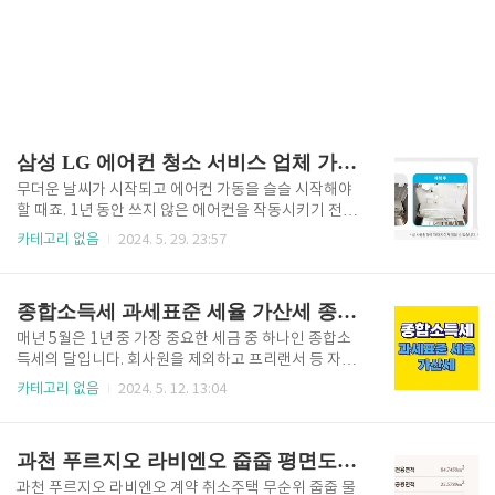
삼성 LG 에어컨 청소 서비스 업체 가격 비용 견적 비교
무더운 날씨가 시작되고 에어컨 가동을 슬슬 시작해야
할 때죠. 1년 동안 쓰지 않은 에어컨을 작동시키기 전에
먼저 에어컨 청소를 해야 곰팡이균을 제거하고 쾨쾨한
카테고리 없음
2024. 5. 29. 23:57
냄새 없이 쾌적하게 사용할 수 있습니다. 저는 이미 일
찌감치 청소를 모두 마쳤는데요. 삼성 LG 공식 에어컨
청소서비스를 비롯하여 청소업체와 에어컨 청소 비용
종합소득세 과세표준 세율 가산세 종류 금액
을 알아본 것들을 알려드릴게요. 삼성 에어컨 청소 서비
스 삼성 에어컨이라면 삼성에서 공식적으로 가전제품
매년 5월은 1년 중 가장 중요한 세금 중 하나인 종합소
케어해주는 프로그램인 삼성케어플러스를 이용하여 청
득세의 달입니다. 회사원을 제외하고 프리랜서 등 자유
소를 맡길 수 있습니다. 아무래도 삼성 제품을 가장 잘
로운 직종의 경우 소득발생은 다음해 5월에 신고해야
카테고리 없음
2024. 5. 12. 13:04
아는 전문 기사님이 오셔서 세척해 주시니 믿음이 더 가
종합소득세 납부를 할 수 있습니다. 그럼 종합소득세로
죠. 청소하려면 에어컨을 분해해야 하는데 분해 과정에
얼마를 내야할까요? 종합소득세 과세표준에 따른 세율
서 부품을 분실하거나 망가질 걱정을 조금은 덜 수 있겠
과 누진공제, 신고기한과 신고방법 등 자세히 살펴보겠
과천 푸르지오 라비엔오 줍줍 평면도 및 르센토 데시앙 중복 청약 가능 여부 확인
네요. 삼성 에어컨청..
습니다. 종합소득세 과세표준 세율 누진공제 세금은
세금 자체도 어렵지만 용어가 참 어려운데요. 종합소득
과천 푸르지오 라비엔오 계약 취소주택 무순위 줍줍 물