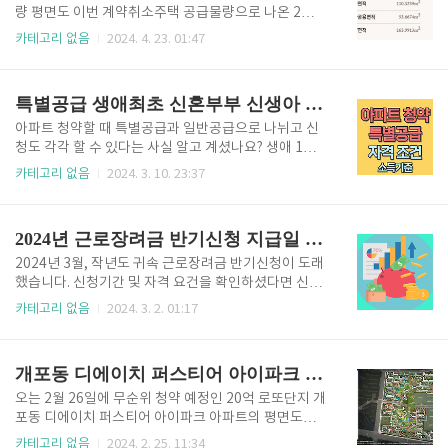
세 관련 용어부터 간단히 살펴볼게요. 먼저 과세표준이
량 평면도 이번 계약취소주택 공급물량으로 나온 2세대
란 소득, 재산, 소비 등 다양한 항목에 대한 세금을 산정
는 모두 전용면적 84타입으로 실평수 약 34평에 해당
카테고리 없음
2024. 4. 23. 01:47
하기 위해 마련한 기준으로 세금 부과하는데 가장 기본
됩니다. 신혼부부 특별공급으로 공급된 1세대는 84D타
적인 기준입니다. 종합소득세에서 과세표준은 연간 소
입, 일반공급으로 분양되는 84E타입 두 가지가 있습니
득금액을 일정 구간으로 나누어 과세표준으로 지정합
다. 84D (신혼부부 특별공급 1세대 타입) 84D타입은
특별공급 생애최초 신혼부부 신생아 청년 다자녀 노부모 중소기업 자격 조건 소득 기준
니다. 즉, 종합소득세 세율을 구..
흔히 타워형으로 불리는 복도처럼 긴 통로가 있는 구조
로 안방 드레스룸이 큼직하게 나와 있고 긴 복도 형태가
아파트 청약할 때 특별공급과 일반공급으로 나뉘고 신
세련된 현대식 구조로 젊은 층에 인기가 많은 타입이라
청도 각각 할 수 있다는 사실 알고 계셨나요? 생애 1번
고 볼 수 있습니다. 84E (일반공급 1세대 타입) 84E타
의 기회가 주어지는 특별공급 신청은 자격만 갖춘다면
카테고리 없음
2024. 3. 10. 23:37
입은 4베이 판상형으로 주방과 거실 창의 맞통풍이 가
누구나 신청할 수 있습니다. 자격이 까다롭지 않은 일반
능하여 여름에 시원한 구조이며 안방 드레스룸이 크게
공급은 많은 사람들이 신청할 수 있어 경쟁이 훨씬 치열
나와 인기가 많은 타입 중 하나입니다. 과천 푸르지오
하지만 특별공급은 말 그대로 특별한 자격을 만족해야
2024년 근로장려금 반기신청 지급일 신청방법 금액
라비엔오와 ..
하므로 다소 경쟁이 적습니다. 따라서 원하는 아파트 단
지 청약을 한다면 특별공급이 더 유리하겠죠? 오늘은
2024년 3월, 작년도 귀속 근로장려금 반기신청이 도래
특별공급의 뜻, 종류, 각 자격 조건 및 소득 기준을 꼼꼼
했습니다. 신청기간 및 자격 요건을 확인하셨다면 신청
히 확인해 보겠습니다. 특별공급 종류 특별공급의 종류
방법을 확인하셔야겠죠. 국세청에서 대상자에게 안내
카테고리 없음
2024. 3. 2. 01:17
는 다음과 같습니다. ✅ 특별공급 신청 자격별 구분 기관
문을 발송하기도 하지만 안내문을 받지 못하는 경우도
추천 특별공급 다자녀가구 특별공급 신혼부부 특별공
있으니 반드시 스스로 자격 요건과 대상자 여부를 확인
급 생애최초 특별공급 노부모 부양 특별공급 청년 특별
하신 뒤에 꼭 신청하세요. 최대 330만 원의 근로장려금
개포동 디에이치 퍼스티어 아이파크 평면도 단지배치도 무순위 줍줍
공급 외국인 특별공급 이전..
을 받을 수 있습니다. 신청기간을 놓치면 추가 신청이
어려우니 꼭 기한 내에 신청하시고 혜택 챙기세요. 근로
오는 2월 26일에 무순위 청약 예정인 20억 로또단지 개
장려금 반기 신청 방법 1. ARS 전화 신청하기 🔽(좌) 음
포동 디에이치 퍼스티어 아이파크 아파트의 평면도와
성 ARS (우) 보이는 ARS 신청방법 ※은행코드 ✔ 보이
단지배치도 알려드릴게요. 개포 디에이치 퍼스티어 아
카테고리 없음
2024. 2. 25. 11:34